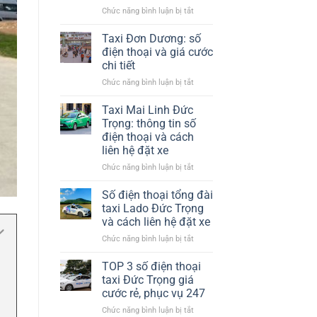
nhiệt​
ở
Chức năng bình luận bị tắt
Chỗ
Phương
Tại
Trang
Hà
Taxi Đơn Dương: số
Đà
Nội
điện thoại và giá cước
Lạt
chi tiết
có
ở
Chức năng bình luận bị tắt
xe
Taxi
trung
Đơn
chuyển
Taxi Mai Linh Đức
Dương:
không?
Trọng: thông tin số
số
điện thoại và cách
điện
liên hệ đặt xe
thoại
và
ở
Chức năng bình luận bị tắt
giá
Taxi
cước
Mai
Số điện thoại tổng đài
chi
Linh
taxi Lado Đức Trọng
tiết
Đức
và cách liên hệ đặt xe
Trọng:
ở
Chức năng bình luận bị tắt
thông
Số
tin
điện
số
TOP 3 số điện thoại
thoại
điện
taxi Đức Trọng giá
tổng
thoại
cước rẻ, phục vụ 247
đài
và
ở
Chức năng bình luận bị tắt
taxi
cách