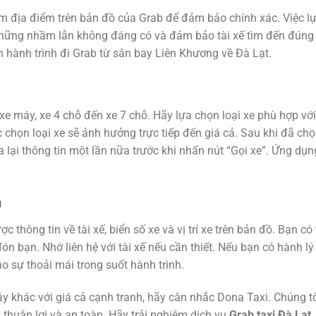
ếm địa điểm trên bản đồ của Grab để đảm bảo chính xác. Việc l
những nhầm lẫn không đáng có và đảm bảo tài xế tìm đến đúng
n hành trình đi Grab từ sân bay Liên Khương về Đà Lạt.
xe máy, xe 4 chỗ đến xe 7 chỗ. Hãy lựa chọn loại xe phù hợp với
 chọn loại xe sẽ ảnh hưởng trực tiếp đến giá cả. Sau khi đã ch
a lại thông tin một lần nữa trước khi nhấn nút “Gọi xe”. Ứng dụn
h
 thông tin về tài xế, biển số xe và vị trí xe trên bản đồ. Bạn có
ón bạn. Nhớ liên hệ với tài xế nếu cần thiết. Nếu bạn có hành lý
o sự thoải mái trong suốt hành trình.
y khác với giá cả cạnh tranh, hãy cân nhắc Dona Taxi. Chúng t
 thuận lợi và an toàn. Hãy trải nghiệm dịch vụ
Grab taxi Đà Lạt