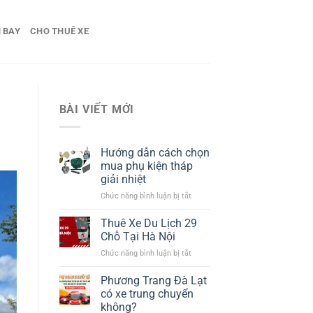
 BAY
CHO THUÊ XE
BÀI VIẾT MỚI
Hướng dẫn cách chọn
mua phụ kiện tháp
giải nhiệt​
ở
Chức năng bình luận bị tắt
Hướng
dẫn
Thuê Xe Du Lịch 29
cách
Chỗ Tại Hà Nội
chọn
ở
Chức năng bình luận bị tắt
mua
Thuê
phụ
Xe
Phương Trang Đà Lạt
kiện
Du
tháp
có xe trung chuyển
Lịch
giải
không?
29