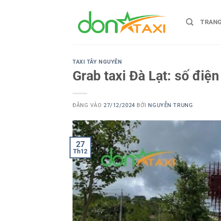
Bỏ
qua
TRAN
nội
dung
TAXI TÂY NGUYÊN
Grab taxi Đà Lạt: số điện
ĐĂNG VÀO
27/12/2024
BỞI
NGUYỄN TRUNG
27
Th12