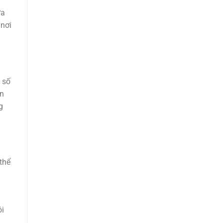
ựa
 nơi
 số
ọn
g
 thể
ôi