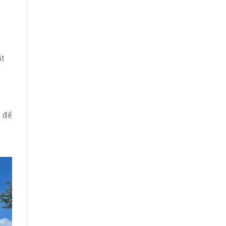
ặt
m để