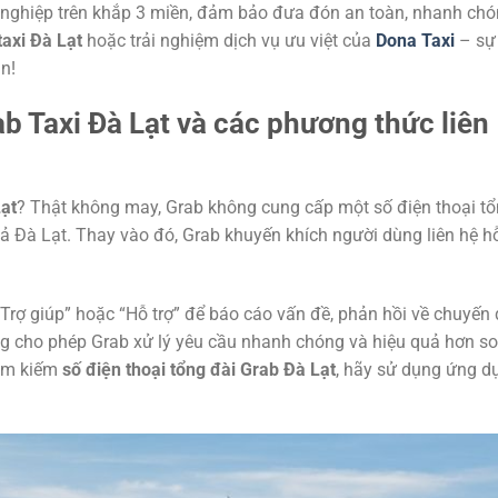
n nghiệp trên khắp 3 miền, đảm bảo đưa đón an toàn, nhanh ch
taxi Đà Lạt
hoặc trải nghiệm dịch vụ ưu việt của
Dona Taxi
– sự
n!
ab Taxi Đà Lạt và các phương thức liên
Lạt
? Thật không may, Grab không cung cấp một số điện thoại t
cả Đà Lạt. Thay vào đó, Grab khuyến khích người dùng liên hệ h
Trợ giúp” hoặc “Hỗ trợ” để báo cáo vấn đề, phản hồi về chuyến 
ụng cho phép Grab xử lý yêu cầu nhanh chóng và hiệu quả hơn so
 tìm kiếm
số điện thoại tổng đài Grab Đà Lạt
, hãy sử dụng ứng d