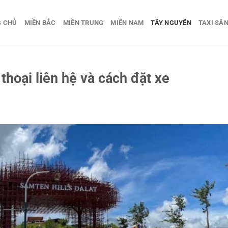
G CHỦ
MIỀN BẮC
MIỀN TRUNG
MIỀN NAM
TÂY NGUYÊN
TAXI SÂN
 thoại liên hệ và cách đặt xe