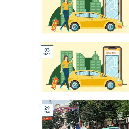
03
Th10
29
Th9