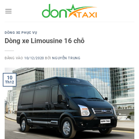
Bỏ
qua
nội
dung
DÒNG XE PHỤC VỤ
Dòng xe Limousine 16 chỗ
ĐĂNG VÀO
10/12/2020
BỞI
NGUYỄN TRUNG
10
Th12