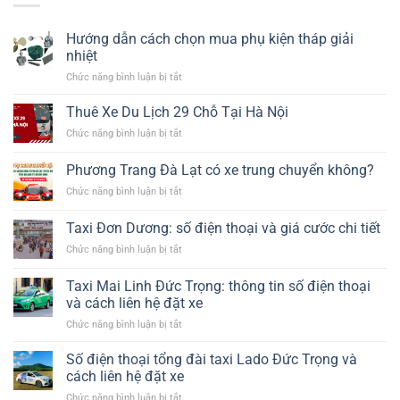
Hướng dẫn cách chọn mua phụ kiện tháp giải
nhiệt​
ở
Chức năng bình luận bị tắt
Hướng
dẫn
Thuê Xe Du Lịch 29 Chỗ Tại Hà Nội
cách
ở
Chức năng bình luận bị tắt
chọn
Thuê
mua
Xe
Phương Trang Đà Lạt có xe trung chuyển không?
phụ
Du
kiện
ở
Chức năng bình luận bị tắt
Lịch
tháp
Phương
29
giải
Trang
Chỗ
Taxi Đơn Dương: số điện thoại và giá cước chi tiết
nhiệt​
Đà
Tại
ở
Chức năng bình luận bị tắt
Lạt
Hà
Taxi
có
Nội
Đơn
xe
Taxi Mai Linh Đức Trọng: thông tin số điện thoại
Dương:
trung
và cách liên hệ đặt xe
số
chuyển
ở
Chức năng bình luận bị tắt
điện
không?
Taxi
thoại
Mai
và
Số điện thoại tổng đài taxi Lado Đức Trọng và
Linh
giá
cách liên hệ đặt xe
Đức
cước
ở
Chức năng bình luận bị tắt
Trọng: