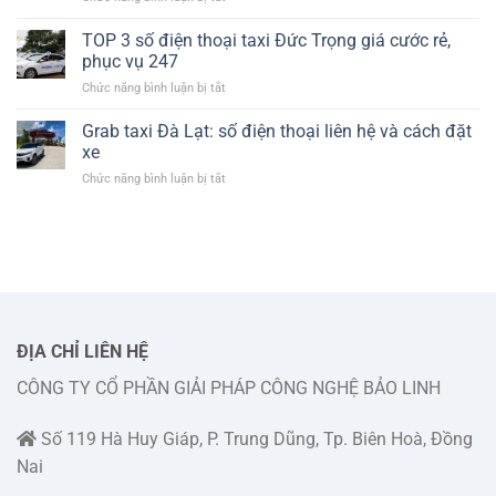
chi
Số
thông
tiết
điện
TOP 3 số điện thoại taxi Đức Trọng giá cước rẻ,
tin
thoại
số
phục vụ 247
tổng
điện
ở
Chức năng bình luận bị tắt
đài
thoại
TOP
taxi
và
3
Grab taxi Đà Lạt: số điện thoại liên hệ và cách đặt
Lado
cách
số
Đức
xe
liên
điện
Trọng
hệ
ở
Chức năng bình luận bị tắt
thoại
và
đặt
Grab
taxi
cách
xe
taxi
Đức
liên
Đà
Trọng
hệ
Lạt:
giá
đặt
số
cước
xe
điện
rẻ,
thoại
phục
liên
vụ
hệ
ĐỊA CHỈ LIÊN HỆ
247
và
CÔNG TY CỔ PHẦN GIẢI PHÁP CÔNG NGHỆ BẢO LINH
cách
đặt
xe
Số 119 Hà Huy Giáp, P. Trung Dũng, Tp. Biên Hoà, Đồng
Nai