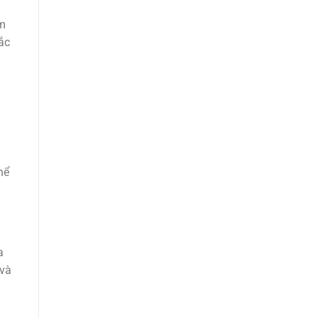
ểm
ắc
hể
a
 và