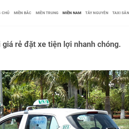
G CHỦ
MIỀN BẮC
MIỀN TRUNG
MIỀN NAM
TÂY NGUYÊN
TAXI SÂN
i giá rẻ đặt xe tiện lợi nhanh chóng.