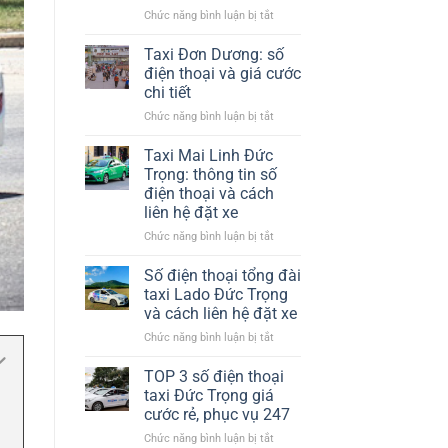
nhiệt​
ở
Chức năng bình luận bị tắt
Chỗ
Phương
Tại
Trang
Hà
Taxi Đơn Dương: số
Đà
Nội
điện thoại và giá cước
Lạt
chi tiết
có
ở
Chức năng bình luận bị tắt
xe
Taxi
trung
Đơn
chuyển
Taxi Mai Linh Đức
Dương:
không?
Trọng: thông tin số
số
điện thoại và cách
điện
liên hệ đặt xe
thoại
và
ở
Chức năng bình luận bị tắt
giá
Taxi
cước
Mai
Số điện thoại tổng đài
chi
Linh
taxi Lado Đức Trọng
tiết
Đức
và cách liên hệ đặt xe
Trọng:
ở
Chức năng bình luận bị tắt
thông
Số
tin
điện
số
TOP 3 số điện thoại
thoại
điện
taxi Đức Trọng giá
tổng
thoại
cước rẻ, phục vụ 247
đài
và
ở
Chức năng bình luận bị tắt
taxi
cách