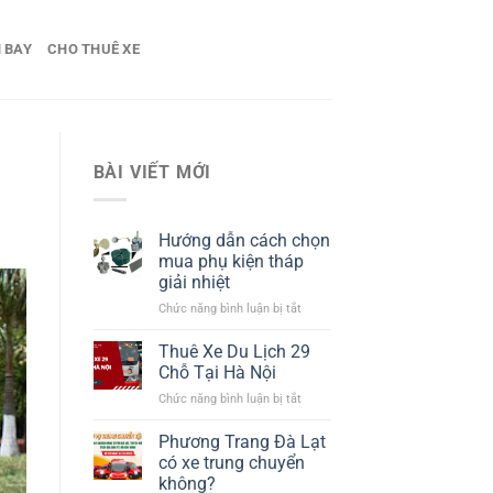
 BAY
CHO THUÊ XE
BÀI VIẾT MỚI
Hướng dẫn cách chọn
mua phụ kiện tháp
giải nhiệt​
ở
Chức năng bình luận bị tắt
Hướng
dẫn
Thuê Xe Du Lịch 29
cách
Chỗ Tại Hà Nội
chọn
ở
Chức năng bình luận bị tắt
mua
Thuê
phụ
Xe
Phương Trang Đà Lạt
kiện
Du
tháp
có xe trung chuyển
Lịch
giải
không?
29