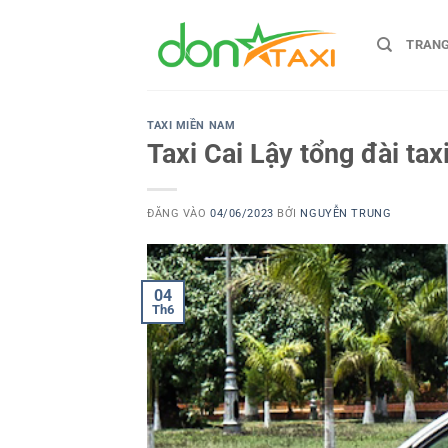
Bỏ
qua
TRAN
nội
dung
TAXI MIỀN NAM
Taxi Cai Lậy tổng đài tax
ĐĂNG VÀO
04/06/2023
BỞI
NGUYỄN TRUNG
04
Th6