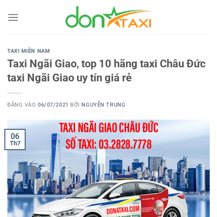
Bỏ
qua
nội
dung
TAXI MIỀN NAM
Taxi Ngãi Giao, top 10 hãng taxi Châu Đức
taxi Ngãi Giao uy tín giá rẻ
ĐĂNG VÀO
06/07/2021
BỞI
NGUYỄN TRUNG
06
Th7