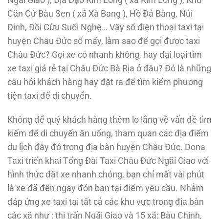
Ngãi Giao ), Địa Đạo Kim Long ( xã Kim Long ), Khu
Căn Cứ Bàu Sen ( xã Xà Bang ), Hồ Đá Bàng, Núi
Dinh, Đồi Cừu Suối Nghệ… Vậy số điện thoại taxi tại
huyện Châu Đức số mấy, làm sao để gọi được taxi
Châu Đức? Gọi xe có nhanh không, hay đại loại tìm
xe taxi giá rẻ tại Châu Đức Bà Rịa ở đâu? Đó là những
câu hỏi khách hàng hay đặt ra để tìm kiếm phương
tiện taxi để di chuyển.
Không để quý khách hàng thêm lo lắng về vấn đề tìm
kiếm để di chuyển ăn uống, tham quan các địa điểm
du lịch đây đó trong địa bàn huyện Châu Đức. Dona
Taxi triển khai Tổng Đài Taxi Châu Đức Ngãi Giao với
hình thức đặt xe nhanh chóng, bạn chỉ mất vài phút
là xe đã đến ngay đón bạn tại điểm yêu cầu. Nhằm
đáp ứng xe taxi tại tất cả các khu vực trong địa bàn
các xã như : thị trấn Ngãi Giao và 15 xã: Bàu Chinh,