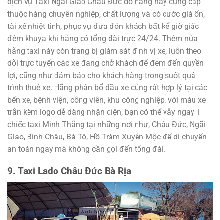
dịch vụ Taxi Ngãi Giao Châu Đức do hãng này cung cấp
thuộc hàng chuyên nghiệp, chất lượng và có cước giá ổn,
tài xế nhiệt tình, phục vụ đưa đón khách bất kể giờ giấc
đêm khuya khi hãng có tổng đài trực 24/24. Thêm nữa
hãng taxi này còn trang bị giám sát định vị xe, luôn theo
dõi trực tuyến các xe đang chở khách để đem đến quyền
lợi, cũng như đảm bảo cho khách hàng trong suốt quá
trình thuê xe. Hãng phân bổ đầu xe cũng rất hợp lý tại các
bến xe, bệnh viện, công viên, khu công nghiệp, với màu xe
trằn kèm logo dễ dàng nhận diện, bạn có thể vẫy ngay 1
chiếc taxi Minh Thắng tại những nơi như, Châu Đức, Ngãi
Giao, Bình Châu, Bà Tô, Hồ Tràm Xuyên Mộc để di chuyển
an toàn ngay mà không cần gọi đến tổng đài.
9. Taxi Lado Châu Đức Bà Rịa