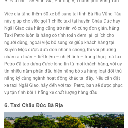
Địa chỉ: 158 Bình Giã, Phường 8, Thành phố Vũng Tàu.
Việc gia tăng thêm 50 xe bổ sung tại tỉnh Bà Rịa Vũng Tàu
này giúp cho việc gọi 1 chiếc taxi tại huyện Châu Đức hay
Ngãi Giao của hãng cũng trở nên vô cùng đơn giản, hãng
Taxi Petro luôn là hãng có tính toán đem lại lợi ích cho
người dùng, ngoài việc bổ sung xe giúp khách hàng tại
Xuyên Mộc được đưa đón nhanh chóng, thì với phương
châm an toàn – tiết kiệm – nhiệt tình – trung thực, mà taxi
Petro đã tạo dựng được lòng tin từ mọi khách hàng, với uy
tín nhiều năm phấn đấu hiện hãng bỏ xa hàng loạt đối thủ
nặng ký cùng ngành hoạt động khác tại đây. Nếu cần đặt
xe taxi Ngãi Giao, hãy đến với taxi Petro, bạn sẽ được phục
vụ tận tình bởi 1 hãng xe chất lượng hàng đầu
6. Taxi Châu Đức Bà Rịa