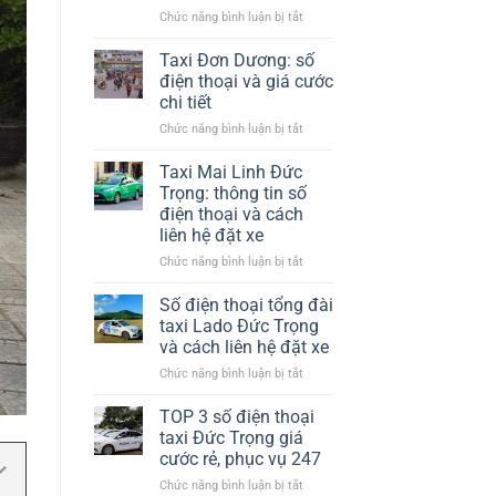
nhiệt​
ở
Chức năng bình luận bị tắt
Chỗ
Phương
Tại
Trang
Hà
Taxi Đơn Dương: số
Đà
Nội
điện thoại và giá cước
Lạt
chi tiết
có
ở
Chức năng bình luận bị tắt
xe
Taxi
trung
Đơn
chuyển
Taxi Mai Linh Đức
Dương:
không?
Trọng: thông tin số
số
điện thoại và cách
điện
liên hệ đặt xe
thoại
và
ở
Chức năng bình luận bị tắt
giá
Taxi
cước
Mai
Số điện thoại tổng đài
chi
Linh
taxi Lado Đức Trọng
tiết
Đức
và cách liên hệ đặt xe
Trọng:
ở
Chức năng bình luận bị tắt
thông
Số
tin
điện
số
TOP 3 số điện thoại
thoại
điện
taxi Đức Trọng giá
tổng
thoại
cước rẻ, phục vụ 247
đài
và
ở
Chức năng bình luận bị tắt
taxi
cách