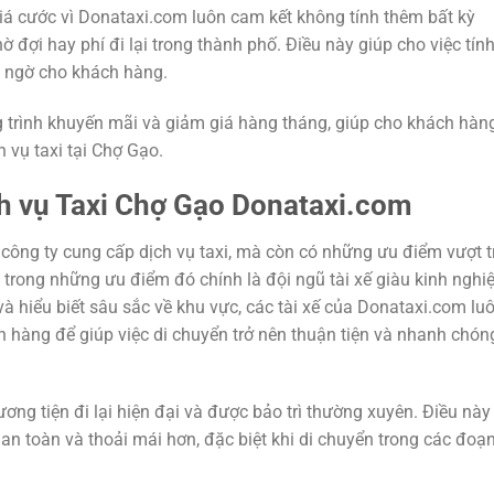
iá cước vì Donataxi.com luôn cam kết không tính thêm bất kỳ
ờ đợi hay phí đi lại trong thành phố. Điều này giúp cho việc tín
t ngờ cho khách hàng.
 trình khuyến mãi và giảm giá hàng tháng, giúp cho khách hàn
h vụ taxi tại Chợ Gạo.
ch vụ Taxi Chợ Gạo Donataxi.com
công ty cung cấp dịch vụ taxi, mà còn có những ưu điểm vượt t
t trong những ưu điểm đó chính là đội ngũ tài xế giàu kinh ngh
à hiểu biết sâu sắc về khu vực, các tài xế của Donataxi.com lu
 hàng để giúp việc di chuyển trở nên thuận tiện và nhanh chón
ng tiện đi lại hiện đại và được bảo trì thường xuyên. Điều này
an toàn và thoải mái hơn, đặc biệt khi di chuyển trong các đoạ