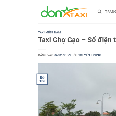
Bỏ
qua
TRAN
nội
dung
TAXI MIỀN NAM
Taxi Chợ Gạo – Số điện t
ĐĂNG VÀO
06/06/2023
BỞI
NGUYỄN TRUNG
06
Th6