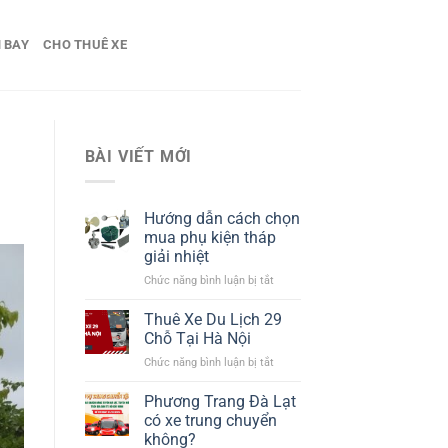
 BAY
CHO THUÊ XE
BÀI VIẾT MỚI
Hướng dẫn cách chọn
mua phụ kiện tháp
giải nhiệt​
ở
Chức năng bình luận bị tắt
Hướng
dẫn
Thuê Xe Du Lịch 29
cách
Chỗ Tại Hà Nội
chọn
ở
Chức năng bình luận bị tắt
mua
Thuê
phụ
Xe
Phương Trang Đà Lạt
kiện
Du
tháp
có xe trung chuyển
Lịch
giải
không?
29