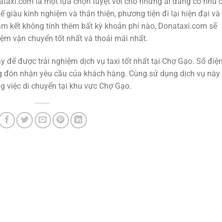
nataxi.com là một lựa chọn tuyệt vời cho những ai đang có nhu 
xế giàu kinh nghiệm và thân thiện, phương tiện đi lại hiện đại và
cam kết không tính thêm bất kỳ khoản phí nào, Donataxi.com sẽ
m vận chuyển tốt nhất và thoải mái nhất.
 để được trải nghiệm dịch vụ taxi tốt nhất tại Chợ Gạo. Số điệ
g đón nhận yêu cầu của khách hàng. Cùng sử dụng dịch vụ này
ong việc di chuyển tại khu vực Chợ Gạo.