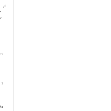
 lại
y
ác
ch
ng
ều