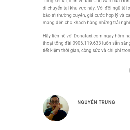
Tổng kết lại, dịch vụ taxi Chợ Gạo của Do
di chuyển tại khu vực này. Với đội ngũ tài 
bảo trì thường xuyên, giá cước hợp lý và 
mang đến cho khách hàng những trải nghiệ
Hãy liên hệ với Donataxi.com ngay hôm nay
thoại tổng đài 0906.119.633 luôn sẵn sàn
tiết kiệm thời gian, công sức và chi phí tr
NGUYỄN TRUNG