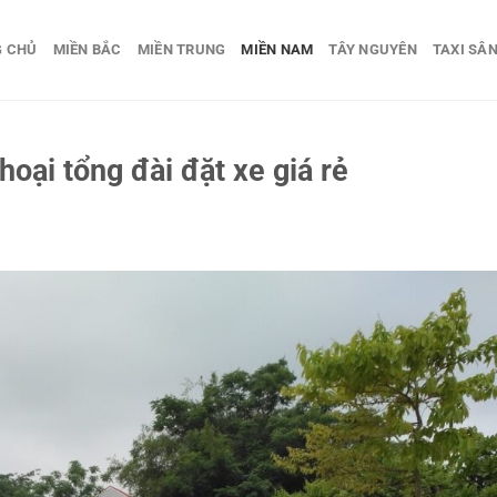
G CHỦ
MIỀN BẮC
MIỀN TRUNG
MIỀN NAM
TÂY NGUYÊN
TAXI SÂN
hoại tổng đài đặt xe giá rẻ