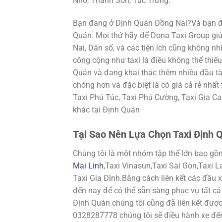
Nho, Thanh Sơn, Túc Trưng.
Bạn đang ở Định Quán Đồng Nai?Và bạn đan
Quán. Mọi thứ hãy để Dona Taxi Group giú
Nai, Dân số, và các tiện ích cũng không n
công cộng như taxi là điều không thể thiếu
Quán và đang khai thác thêm nhiều đầu tà
chóng hơn và đặc biệt là có giá cả rẻ nhất 
Taxi Phú Túc, Taxi Phú Cường, Taxi Gia Ca
khác tại Định Quán
Tại Sao Nên Lựa Chọn Taxi Định 
Chúng tôi là một nhóm tập thể lớn bao gồm
Mai Linh
,Taxi Vinasun,Taxi Sài Gòn,Taxi 
Taxi Gia Đình.Bằng cách liên kết các đầu x
đến nay để có thể sẵn sàng phục vụ tất cả
Định Quán chúng tôi cũng đã liên kết được 
0328287778 chúng tôi sẽ điều hành xe đế