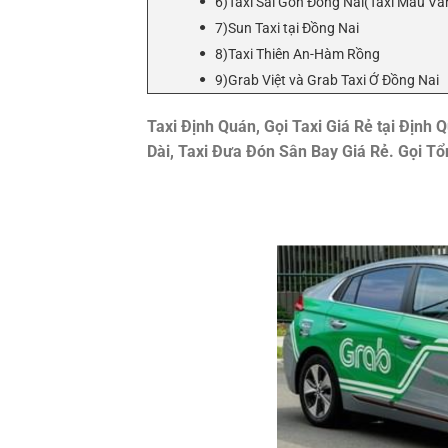
6)Taxi Sài Gòn Đồng Nai(Taxi Màu Và
7)Sun Taxi tại Đồng Nai
8)Taxi Thiên An-Hàm Rồng
9)Grab Việt và Grab Taxi Ở Đồng Nai
Taxi Định Quán, Gọi Taxi Giá Rẻ tại Định
Dài, Taxi Đưa Đón Sân Bay Giá Rẻ. Gọi T