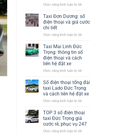
nhiệt​
ở
Chức năng bình luận bị tắt
Chỗ
Phương
Tại
Trang
Hà
Taxi Đơn Dương: số
Đà
Nội
điện thoại và giá cước
Lạt
chi tiết
có
ở
Chức năng bình luận bị tắt
xe
Taxi
trung
Đơn
chuyển
Taxi Mai Linh Đức
Dương:
không?
Trọng: thông tin số
số
điện thoại và cách
điện
liên hệ đặt xe
thoại
và
ở
Chức năng bình luận bị tắt
giá
Taxi
cước
Mai
Số điện thoại tổng đài
chi
Linh
taxi Lado Đức Trọng
tiết
Đức
và cách liên hệ đặt xe
Trọng:
ở
Chức năng bình luận bị tắt
thông
Số
tin
điện
số
TOP 3 số điện thoại
thoại
điện
taxi Đức Trọng giá
tổng
thoại
cước rẻ, phục vụ 247
đài
và
ở
Chức năng bình luận bị tắt
taxi
cách