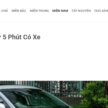
G CHỦ
MIỀN BẮC
MIỀN TRUNG
MIỀN NAM
TÂY NGUYÊN
TAXI SÂN
y 5 Phút Có Xe