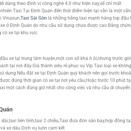
dễ dàng theo định vị công nghệ 4.0 như hiện nay,sẽ chỉ mất
nhiên Taxi Tại Định Quán đến thời điểm hiện tại vẫn là một vấn
i Vinasun,
Taxi Sài Gòn
là những hãng taxi mạnh hàng top đầu t
 xe ở Định Quán do nhu cầu sử dụng chưa được cao.Bằng chứn
 có xe tại khu vực.
đầu xe tại trung tâm huyện,một con số khá ít ỏi,nhưng trước giờ
h tại nơi đây.Giá thành siêu rẻ phục vụ Vip Taxi loại xe khôn
ử dụng.Nếu đặt xe tại Định Quán quý khách nên gọi trước kho
được đúng thời gian có xe tại nơi yêu cầu,Hoặc trước 10 phút tạ
axi một cách đúng giờ nhất cho công việc và nhu cầu di chuyển
 Quán
dài,taxi liên tỉnh,taxi 2 chiều,Taxi đưa đón sân bay,hợp đồng ta
 và xe dâu.Dịch vụ luôn cam kết