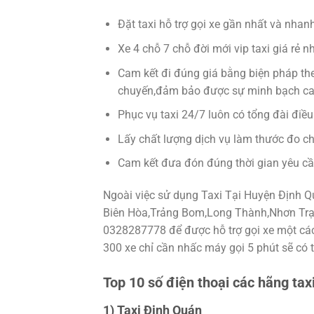
Đặt taxi hỗ trợ gọi xe gần nhất và nha
Xe 4 chỗ 7 chỗ đời mới vip taxi giá rẻ nh
Cam kết đi đúng giá bằng biện pháp theo
chuyến,đảm bảo được sự minh bạch c
Phục vụ taxi 24/7 luôn có tổng đài điề
Lấy chất lượng dịch vụ làm thước đo ch
Cam kết đưa đón đúng thời gian yêu cầ
Ngoài việc sử dụng Taxi Tại Huyện Định Q
Biên Hòa,Trảng Bom,Long Thành,Nhơn Trạc
0328287778 để được hỗ trợ gọi xe một các
300 xe chỉ cần nhấc máy gọi 5 phút sẽ có 
Top 10 số điện thoại các hãng taxi
1) Taxi Định Quán