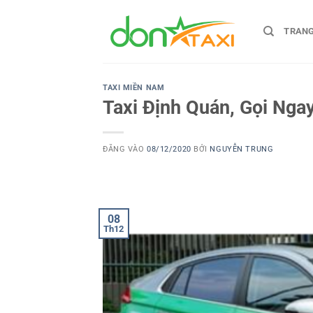
Bỏ
qua
TRAN
nội
dung
TAXI MIỀN NAM
Taxi Định Quán, Gọi Nga
ĐĂNG VÀO
08/12/2020
BỞI
NGUYỄN TRUNG
08
Th12