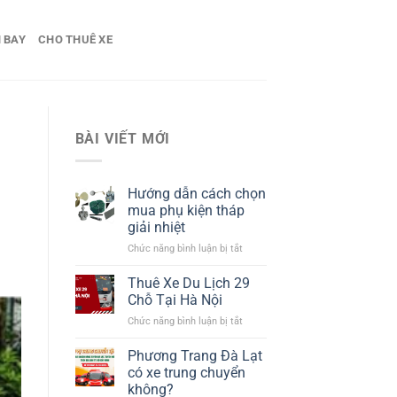
 BAY
CHO THUÊ XE
BÀI VIẾT MỚI
Hướng dẫn cách chọn
mua phụ kiện tháp
giải nhiệt​
ở
Chức năng bình luận bị tắt
Hướng
dẫn
Thuê Xe Du Lịch 29
cách
Chỗ Tại Hà Nội
chọn
ở
Chức năng bình luận bị tắt
mua
Thuê
phụ
Xe
Phương Trang Đà Lạt
kiện
Du
tháp
có xe trung chuyển
Lịch
giải
không?
29