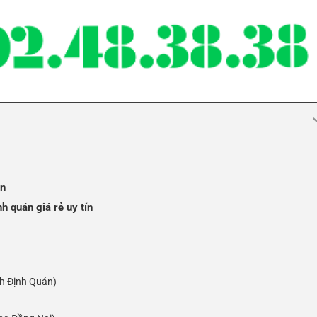
án
h quán giá rẻ uy tín
nh Định Quán)