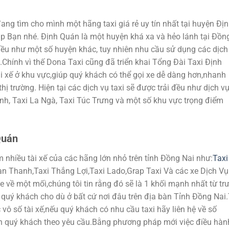
g tìm cho mình một hãng taxi giá rẻ uy tín nhất tại huyện Đị
p Bạn nhé. Định Quán là một huyện khá xa và hẻo lánh tại Đồn
hiều như một số huyện khác, tuy nhiên nhu cầu sử dụng các dịch
.Chính vì thế Dona Taxi cũng đã triển khai Tổng Đài Taxi Định
i xế ở khu vực,giúp quý khách có thể gọi xe dễ dàng hơn,nhanh
thị trường. Hiện tại các dịch vụ taxi sẽ được trải đều như dịch v
nh, Taxi La Ngà, Taxi Túc Trưng và một số khu vực trọng điểm
Quán
 nhiều tài xế của các hãng lớn nhỏ trên tỉnh Đồng Nai như:
Taxi
Lan Thanh,Taxi Thắng Lợi,Taxi Lado,Grap Taxi Và các xe Dịch Vụ
e về một mối,chúng tôi tin rằng đó sẽ là 1 khối mạnh nhất từ tr
 quý khách cho dù ở bất cứ nơi đâu trên địa bàn Tỉnh Đồng Nai.
vô số tài xế,nếu quý khách có nhu cầu taxi hãy liên hệ về số
n quý khách theo yêu cầu.Bằng phương pháp mới việc điều hàn