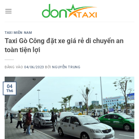
Bỏ
qua
nội
dung
TAXI MIỀN NAM
Taxi Gò Công đặt xe giá rẻ di chuyển an
toàn tiện lợi
ĐĂNG VÀO
04/06/2023
BỞI
NGUYỄN TRUNG
04
Th6