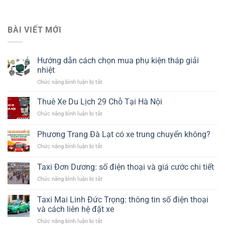
BÀI VIẾT MỚI
Hướng dẫn cách chọn mua phụ kiện tháp giải
nhiệt​
ở
Chức năng bình luận bị tắt
Hướng
dẫn
Thuê Xe Du Lịch 29 Chỗ Tại Hà Nội
cách
ở
Chức năng bình luận bị tắt
chọn
Thuê
mua
Xe
Phương Trang Đà Lạt có xe trung chuyển không?
phụ
Du
kiện
ở
Chức năng bình luận bị tắt
Lịch
tháp
Phương
29
giải
Trang
Chỗ
Taxi Đơn Dương: số điện thoại và giá cước chi tiết
nhiệt​
Đà
Tại
ở
Chức năng bình luận bị tắt
Lạt
Hà
Taxi
có
Nội
Đơn
xe
Taxi Mai Linh Đức Trọng: thông tin số điện thoại
Dương:
trung
và cách liên hệ đặt xe
số
chuyển
ở
Chức năng bình luận bị tắt
điện
không?