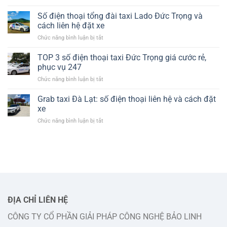
Taxi
thoại
Mai
và
Số điện thoại tổng đài taxi Lado Đức Trọng và
Linh
giá
cách liên hệ đặt xe
Đức
cước
ở
Chức năng bình luận bị tắt
Trọng:
chi
Số
thông
tiết
điện
TOP 3 số điện thoại taxi Đức Trọng giá cước rẻ,
tin
thoại
số
phục vụ 247
tổng
điện
ở
Chức năng bình luận bị tắt
đài
thoại
TOP
taxi
và
3
Grab taxi Đà Lạt: số điện thoại liên hệ và cách đặt
Lado
cách
số
Đức
xe
liên
điện
Trọng
hệ
ở
Chức năng bình luận bị tắt
thoại
và
đặt
Grab
taxi
cách
xe
taxi
Đức
liên
Đà
Trọng
hệ
Lạt:
giá
đặt
số
cước
xe
điện
rẻ,
thoại
phục
liên
vụ
hệ
ĐỊA CHỈ LIÊN HỆ
247
và
CÔNG TY CỔ PHẦN GIẢI PHÁP CÔNG NGHỆ BẢO LINH
cách
đặt