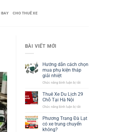
 BAY
CHO THUÊ XE
BÀI VIẾT MỚI
Hướng dẫn cách chọn
mua phụ kiện tháp
giải nhiệt​
ở
Chức năng bình luận bị tắt
Hướng
dẫn
Thuê Xe Du Lịch 29
cách
Chỗ Tại Hà Nội
chọn
ở
Chức năng bình luận bị tắt
mua
Thuê
phụ
Xe
Phương Trang Đà Lạt
kiện
Du
tháp
có xe trung chuyển
Lịch
giải
không?
29