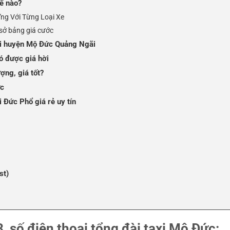
ế nào?
Ứng Với Từng Loại Xe
 sở bảng giá cước
 tại huyện Mộ Đức Quảng Ngãi
ó được giá hời
ượng, giá tốt?
ức
i Đức Phổ giá rẻ uy tín
st)
 số điện thoại tổng đài taxi Mộ Đức: