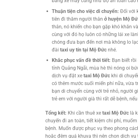
bằng xe máy cũng như độ an toàn cao 
Thuận tiện cho việc di chuyển:
Đối với 
tiên đi thăm người thân
ở huyện Mộ Đứ
thân, nó khiến cho bạn gặp khó khăn và
cùng với đó họ luôn có những lái xe là
chóng đưa bạn đến nơi mà không lo lạc
đài
taxi uy tín tại Mộ Đức
nhé.
Khắc phục vấn đề thời tiết:
Bạn biết rồi
tỉnh Quảng Ngãi, mùa hè thì nóng oi bức
dịch vụ đặt xe
taxi Mộ Đức
khi di chuyể
có thêm mước suối miến phí nữa, vừa t
bạn di chuyển cùng với trẻ nhỏ, người 
trẻ em với người già thì rất dễ bệnh, n
Tổng kết:
Khi cần thuê xe
taxi Mộ Đức
là 
chuyến đi an toàn, tiết kiệm chi phí, muố
bệnh. Muốn được phục vụ theo phong các
hoặc đêm quá khuya thì nên chọn dịch vụ