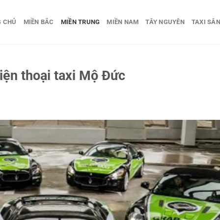
G CHỦ
MIỀN BẮC
MIỀN TRUNG
MIỀN NAM
TÂY NGUYÊN
TAXI SÂN
điện thoại taxi Mộ Đức