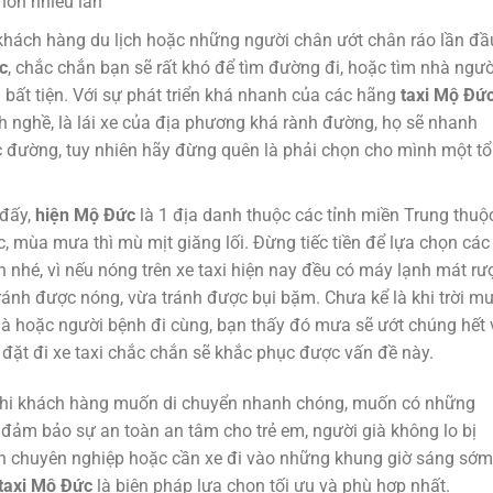
hơn nhiều lần
khách hàng du lịch hoặc những người chân ướt chân ráo lần đầ
c
, chắc chắn bạn sẽ rất khó để tìm đường đi, hoặc tìm nhà ngườ
 bất tiện. Với sự phát triển khá nhanh của các hãng
taxi Mộ Đứ
nh nghề, là lái xe của địa phương khá rành đường, họ sẽ nhanh
 đường, tuy nhiên hãy đừng quên là phải chọn cho mình một t
 đấy,
hiện Mộ Đức
là 1 địa danh thuộc các tỉnh miền Trung thuộ
, mùa mưa thì mù mịt giăng lối. Đừng tiếc tiền để lựa chọn các
n nhé, vì nếu nóng trên xe taxi hiện nay đều có máy lạnh mát rượ
ránh được nóng, vừa tránh được bụi bặm. Chưa kể là khi trời m
già hoặc người bệnh đi cùng, bạn thấy đó mưa sẽ ướt chúng hết 
ếu đặt đi xe taxi chắc chắn sẽ khắc phục được vấn đề này.
khi khách hàng muốn di chuyển nhanh chóng, muốn có những
m đảm bảo sự an toàn an tâm cho trẻ em, người già không lo bị
h chuyên nghiệp hoặc cần xe đi vào những khung giờ sáng sớm
taxi Mộ Đức
là biện pháp lựa chọn tối ưu và phù hợp nhất.