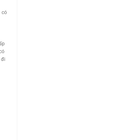
 có
cấp
có
 đi