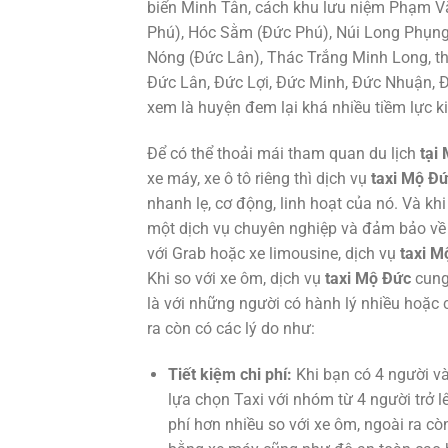
biển Minh Tân, cách khu lưu niệm Phạm V
Phú), Hóc Sằm (Đức Phú), Núi Long Phụn
Nóng (Đức Lân), Thác Trắng Minh Long, th
Đức Lân, Đức Lợi, Đức Minh, Đức Nhuận, 
xem là huyện đem lại khá nhiều tiềm lực k
Để có thể thoải mái tham quan du lịch
tại
xe máy, xe ô tô riêng thì dịch vụ
taxi Mộ Đ
nhanh lẹ, cơ động, linh hoạt của nó. Và khi
một dịch vụ chuyên nghiệp và đảm bảo về t
với Grab hoặc xe limousine, dịch vụ
taxi 
Khi so với xe ôm, dịch vụ
taxi Mộ Đức
cung
là với những người có hành lý nhiều hoặc
ra còn có các lý do như:
Tiết kiệm chi phí:
Khi bạn có 4 người và 
lựa chọn Taxi với nhóm từ 4 người trở lê
phí hơn nhiều so với xe ôm, ngoài ra còn