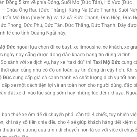
ăn Đồng 5 km về phía Đông, Suối Mơ (Đức Tân), Hố Vực (Đức
g – Chùa Ông Rau (Đức Thắng), Rừng Nà (Đức Thạnh), Suối Nư
ị trấn Mộ Đức (huyện lỵ) và 12 xã: Đức Chánh, Đức Hiệp, Đức H
Đức Phong, Đức Phú, Đức Tân, Đức Thắng, Đức Thạnh. Đây đượ
inh tế cho tỉnh Quảng Ngãi này.
 Mộ Đức
ngoài lựa chọn đi xe buyt, xe limousine, xe khách, xe gra
ức
ngày nay cũng được đông đảo khách hàng tin dùng vì tính
 So sánh với xe dịch vụ, hay xe “taxi dù” thì
Taxi Mộ Đức
cung c
hời gian cũng như có độ an toàn, uy tín đáng tin cậy hơn. Khi 
Mộ Đức
cung cấp giá cả cạnh tranh và chất lượng dịch vụ tốt hơn.
 cấp xe một cách tiện lợi và an toàn hơn cho người dùng, đặc bi
 cần đặt xe đi vào lúc sáng sớm hay những lúc đêm khuya. Ngoà
bạn thuê xe ôm để di chuyển phải cần tới 4 chiếc, tuy nhiên việ
n, khi này số tiền chia đều cho 4 sẽ giúp khách hàng tiết kiệm c
 thuận tiện trong quá trình di chuyển hơn là so với việc di chuy