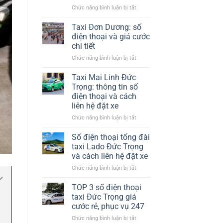
nhiệt​
ở
Chức năng bình luận bị tắt
Chỗ
Phương
Tại
Trang
Hà
Taxi Đơn Dương: số
Đà
Nội
điện thoại và giá cước
Lạt
chi tiết
có
ở
Chức năng bình luận bị tắt
xe
Taxi
trung
Đơn
chuyển
Taxi Mai Linh Đức
Dương:
không?
Trọng: thông tin số
số
điện thoại và cách
điện
liên hệ đặt xe
thoại
và
ở
Chức năng bình luận bị tắt
giá
Taxi
cước
Mai
Số điện thoại tổng đài
chi
Linh
taxi Lado Đức Trọng
tiết
Đức
và cách liên hệ đặt xe
Trọng:
ở
Chức năng bình luận bị tắt
thông
Số
tin
điện
số
TOP 3 số điện thoại
thoại
điện
taxi Đức Trọng giá
tổng
thoại
cước rẻ, phục vụ 247
đài
và
ở
Chức năng bình luận bị tắt
taxi
cách