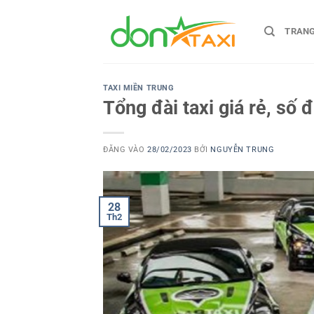
Bỏ
qua
TRAN
nội
dung
TAXI MIỀN TRUNG
Tổng đài taxi giá rẻ, số 
ĐĂNG VÀO
28/02/2023
BỞI
NGUYỄN TRUNG
28
Th2