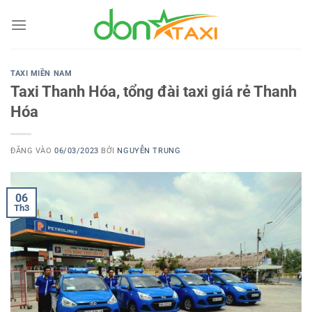
Bỏ
qua
nội
dung
TAXI MIỀN NAM
Taxi Thanh Hóa, tổng đài taxi giá rẻ Thanh
Hóa
ĐĂNG VÀO
06/03/2023
BỞI
NGUYỄN TRUNG
06
Th3