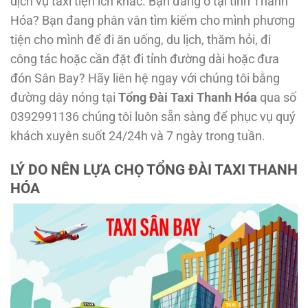
dịch vụ taxi tiện ích khác. Bạn đang ở tại tỉnh Thanh
Hóa? Bạn đang phân vân tìm kiếm cho mình phương
tiện cho mình để đi ăn uống, du lịch, thăm hỏi, đi
công tác hoặc cần đặt đi tỉnh đường dài hoặc đưa
đón Sân Bay? Hãy liên hệ ngay với chúng tôi bằng
đường dây nóng tại
Tổng Đài Taxi Thanh Hóa
qua số
0392991136 chúng tôi luôn sẵn sàng để phục vụ quý
khách xuyên suốt 24/24h và 7 ngày trong tuần.
LÝ DO NÊN LỰA CHỌ TỔNG ĐÀI TAXI THANH
HÓA