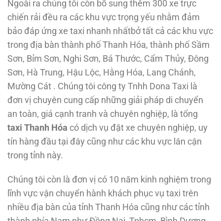
Ngoài ra chúng tôi còn bổ sung thêm 300 xe trực
chiến rải đều ra các khu vực trọng yếu nhằm đảm
bảo đáp ứng xe taxi nhanh nhấtbở tất cả các khu vực
trong địa bàn thành phố Thanh Hóa, thành phố Sầm
Sơn, Bỉm Sơn, Nghi Sơn, Bá Thước, Cẩm Thủy, Đông
Sơn, Hà Trung, Hậu Lộc, Hằng Hóa, Lang Chánh,
Mường Cát . Chúng tôi công ty Tnhh Dona Taxi là
đơn vị chuyên cung cấp những giải pháp di chuyển
an toàn, giá cạnh tranh và chuyên nghiệp, là tổng
taxi Thanh Hóa
có dịch vụ đặt xe chuyên nghiệp, uy
tín hàng đầu tại đây cũng như các khu vực lân cận
trong tỉnh này.
Chúng tôi còn là đơn vị có 10 năm kinh nghiệm trong
lĩnh vực vận chuyển hành khách phục vụ taxi trên
nhiều địa bàn của tỉnh Thanh Hóa cũng như các tỉnh
thành phía Nam như Đồng Nai, Tphcm, Bình Dương,