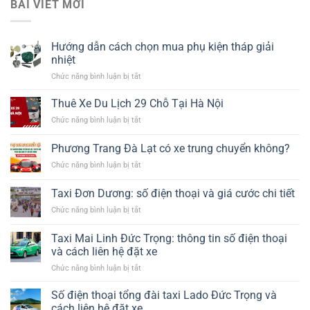
BÀI VIẾT MỚI
Hướng dẫn cách chọn mua phụ kiện tháp giải
nhiệt​
ở
Chức năng bình luận bị tắt
Hướng
dẫn
Thuê Xe Du Lịch 29 Chỗ Tại Hà Nội
cách
ở
Chức năng bình luận bị tắt
chọn
Thuê
mua
Xe
Phương Trang Đà Lạt có xe trung chuyển không?
phụ
Du
kiện
ở
Chức năng bình luận bị tắt
Lịch
tháp
Phương
29
giải
Trang
Chỗ
Taxi Đơn Dương: số điện thoại và giá cước chi tiết
nhiệt​
Đà
Tại
ở
Chức năng bình luận bị tắt
Lạt
Hà
Taxi
có
Nội
Đơn
xe
Taxi Mai Linh Đức Trọng: thông tin số điện thoại
Dương:
trung
và cách liên hệ đặt xe
số
chuyển
ở
Chức năng bình luận bị tắt
điện
không?
Taxi
thoại
Mai
và
Số điện thoại tổng đài taxi Lado Đức Trọng và
Linh
giá
cách liên hệ đặt xe