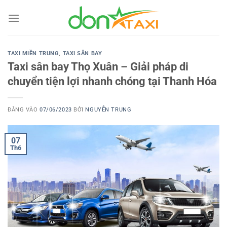
Bỏ
qua
nội
dung
TAXI MIỀN TRUNG
,
TAXI SÂN BAY
Taxi sân bay Thọ Xuân – Giải pháp di
chuyển tiện lợi nhanh chóng tại Thanh Hóa
ĐĂNG VÀO
07/06/2023
BỞI
NGUYỄN TRUNG
07
Th6