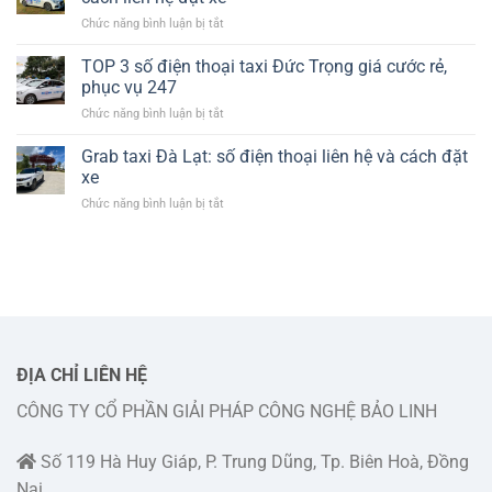
Đức
cước
ở
Chức năng bình luận bị tắt
Trọng:
chi
Số
thông
tiết
điện
TOP 3 số điện thoại taxi Đức Trọng giá cước rẻ,
tin
thoại
số
phục vụ 247
tổng
điện
ở
Chức năng bình luận bị tắt
đài
thoại
TOP
taxi
và
3
Grab taxi Đà Lạt: số điện thoại liên hệ và cách đặt
Lado
cách
số
Đức
xe
liên
điện
Trọng
hệ
ở
Chức năng bình luận bị tắt
thoại
và
đặt
Grab
taxi
cách
xe
taxi
Đức
liên
Đà
Trọng
hệ
Lạt:
giá
đặt
số
cước
xe
điện
rẻ,
thoại
phục
liên
vụ
hệ
ĐỊA CHỈ LIÊN HỆ
247
và
CÔNG TY CỔ PHẦN GIẢI PHÁP CÔNG NGHỆ BẢO LINH
cách
đặt
xe
Số 119 Hà Huy Giáp, P. Trung Dũng, Tp. Biên Hoà, Đồng
Nai