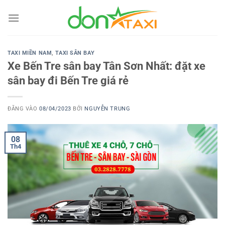
Bỏ
qua
nội
dung
TAXI MIỀN NAM
,
TAXI SÂN BAY
Xe Bến Tre sân bay Tân Sơn Nhất: đặt xe
sân bay đi Bến Tre giá rẻ
ĐĂNG VÀO
08/04/2023
BỞI
NGUYỄN TRUNG
08
Th4