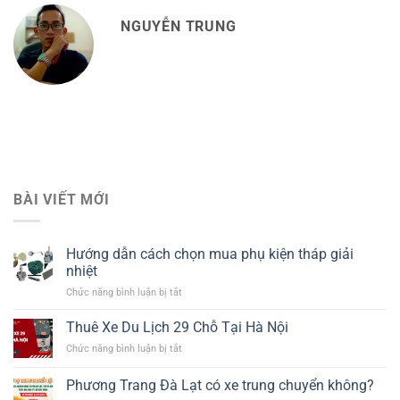
NGUYỄN TRUNG
BÀI VIẾT MỚI
Hướng dẫn cách chọn mua phụ kiện tháp giải
nhiệt​
ở
Chức năng bình luận bị tắt
Hướng
dẫn
Thuê Xe Du Lịch 29 Chỗ Tại Hà Nội
cách
ở
Chức năng bình luận bị tắt
chọn
Thuê
mua
Xe
Phương Trang Đà Lạt có xe trung chuyển không?
phụ
Du
kiện