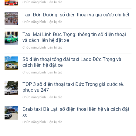
ở
Chức năng bình luận bị tắt
Lịch
tháp
Phương
29
giải
Trang
Chỗ
Taxi Đơn Dương: số điện thoại và giá cước chi tiết
nhiệt​
Đà
Tại
ở
Chức năng bình luận bị tắt
Lạt
Hà
Taxi
có
Nội
Đơn
xe
Taxi Mai Linh Đức Trọng: thông tin số điện thoại
Dương:
trung
và cách liên hệ đặt xe
số
chuyển
ở
Chức năng bình luận bị tắt
điện
không?
Taxi
thoại
Mai
và
Số điện thoại tổng đài taxi Lado Đức Trọng và
Linh
giá
cách liên hệ đặt xe
Đức
cước
ở
Chức năng bình luận bị tắt
Trọng:
chi
Số
thông
tiết
điện
TOP 3 số điện thoại taxi Đức Trọng giá cước rẻ,
tin
thoại
số
phục vụ 247
tổng
điện
ở
Chức năng bình luận bị tắt
đài
thoại
TOP
taxi
và
3
Grab taxi Đà Lạt: số điện thoại liên hệ và cách đặt
Lado
cách
số
Đức
xe
liên
điện
Trọng
hệ
ở
Chức năng bình luận bị tắt
thoại
và
đặt
Grab
taxi
cách
xe
taxi
Đức
liên