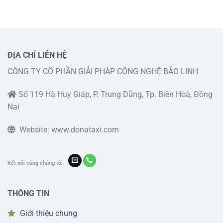
Đà
Trọng
hệ
Lạt:
giá
đặt
số
cước
xe
điện
rẻ,
thoại
phục
liên
vụ
hệ
ĐỊA CHỈ LIÊN HỆ
247
và
CÔNG TY CỔ PHẦN GIẢI PHÁP CÔNG NGHỆ BẢO LINH
cách
đặt
xe
Số 119 Hà Huy Giáp, P. Trung Dũng, Tp. Biên Hoà, Đồng
Nai
Website: www.donataxi.com
Kết nối cùng chúng tôi
THÔNG TIN
Giới thiệu chung