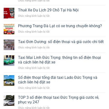
ở
Chức năng bình luận bị tắt
Hướng
dẫn
Thuê Xe Du Lịch 29 Chỗ Tại Hà Nội
cách
ở
Chức năng bình luận bị tắt
chọn
Thuê
mua
Xe
Phương Trang Đà Lạt có xe trung chuyển không?
phụ
Du
kiện
ở
Chức năng bình luận bị tắt
Lịch
tháp
Phương
29
giải
Trang
Chỗ
Taxi Đơn Dương: số điện thoại và giá cước chi tiết
nhiệt​
Đà
Tại
ở
Chức năng bình luận bị tắt
Lạt
Hà
Taxi
có
Nội
Đơn
xe
Taxi Mai Linh Đức Trọng: thông tin số điện thoại
Dương:
trung
và cách liên hệ đặt xe
số
chuyển
ở
Chức năng bình luận bị tắt
điện
không?
Taxi
thoại
Mai
và
Số điện thoại tổng đài taxi Lado Đức Trọng và
Linh
giá
cách liên hệ đặt xe
Đức
cước
ở
Chức năng bình luận bị tắt
Trọng:
chi
Số
thông
tiết
điện
TOP 3 số điện thoại taxi Đức Trọng giá cước rẻ,
tin
thoại
số
phục vụ 247
tổng
điện
ở
Chức năng bình luận bị tắt
đài