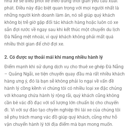
nhà xe sẽ điều phối xe theo đúng thời gian yêu cầu xuất
phát. Điều này đặc biệt quan trọng với mọi người nhất là
những người kinh doanh làm ăn, nó sẽ giúp quý khách
không bị trễ giờ gặp đối tác khách hàng hoặc luôn có xe
sẵn đợi rước về ngay sau khi kết thúc một chuyến du lịch
Đà Nẵng mệt nhoài, vì quý khách không phải mất quá
nhiều thời gian để chờ đợi xe.
2. Có được sự thoải mái khi mang nhiều hành lý
Điểm mạnh khi sử dụng dịch vụ cho thuê xe ghép Đà Nẵng
– Quảng Ngãi, xe tiện chuyến quay đầu mà rất nhiều khách
hàng ưng ý, đó là bạn sẽ không phải lo ngại về vấn đề
hành lý cồng kềnh vì chúng tôi có nhiều loại xe đặc chủng
với khoang chứa hành lý rộng rãi, quý khách cũng không
cần bê vác đồ đạc với số lượng lớn chuẩn bị cho chuyến
đi. Vì với sự đào tạo chyên nghiệp thì lái xe của chúng tôi
sẽ phụ trách mang vác đồ giúp quý khách, cũng như hỗ
vận chuyển hành lý tới địa điểm mà bạn mong muốn.