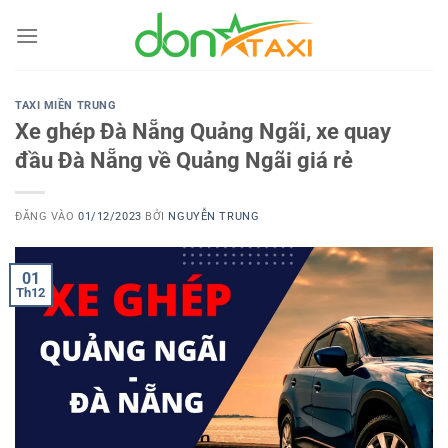
Bỏ
qua
nội
dung
TAXI MIỀN TRUNG
Xe ghép Đà Nẵng Quảng Ngãi, xe quay
đầu Đà Nẵng về Quảng Ngãi giá rẻ
ĐĂNG VÀO
01/12/2023
BỞI
NGUYỄN TRUNG
01
Th12