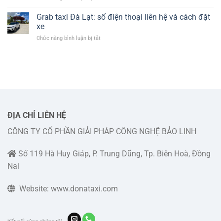
thoại
TOP
taxi
và
3
Grab taxi Đà Lạt: số điện thoại liên hệ và cách đặt
Lado
cách
số
Đức
xe
liên
điện
Trọng
hệ
ở
Chức năng bình luận bị tắt
thoại
và
đặt
Grab
taxi
cách
xe
taxi
Đức
liên
Đà
Trọng
hệ
Lạt:
giá
đặt
số
cước
xe
điện
rẻ,
thoại
phục
liên
vụ
hệ
ĐỊA CHỈ LIÊN HỆ
247
và
CÔNG TY CỔ PHẦN GIẢI PHÁP CÔNG NGHỆ BẢO LINH
cách
đặt
xe
Số 119 Hà Huy Giáp, P. Trung Dũng, Tp. Biên Hoà, Đồng
Nai
Website: www.donataxi.com