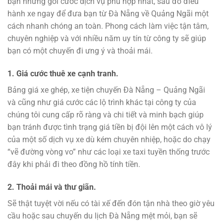
bạn những gói cước dịch vụ phù hợp nhất, sau đó điều
hành xe ngay để đưa bạn từ Đà Nẵng về Quảng Ngãi một
cách nhanh chóng an toàn. Phong cách làm việc tận tâm,
chuyên nghiệp và với nhiều năm uy tín từ công ty sẽ giúp
bạn có một chuyến đi ưng ý và thoải mái.
1. Giá cước thuê xe cạnh tranh.
Bảng giá xe ghép, xe tiện chuyến Đà Nẵng – Quảng Ngãi
và cũng như giá cước các lộ trình khác tại công ty của
chúng tôi cung cấp rõ ràng và chi tiết và minh bạch giúp
bạn tránh được tình trạng giá tiền bị đội lên một cách vô lý
của một số dịch vụ xe dù kém chuyên nhiệp, hoặc do chạy
“vẽ đường vòng vo” như các loại xe taxi tuyền thống trước
đây khi phải đi theo đồng hồ tính tiền.
2. Thoải mái và thư giãn.
Sẽ thật tuyệt vời nếu có tài xế đến đón tận nhà theo giờ yêu
cầu hoặc sau chuyến du lịch Đà Nẵng mệt mỏi, bạn sẽ