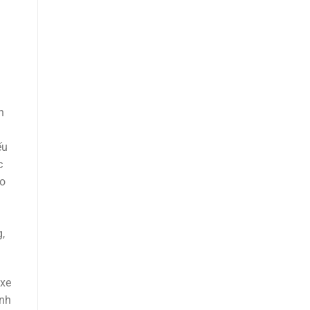
h
ếu
c
ho
,
 xe
inh