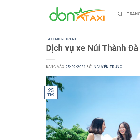
Bỏ
qua
TRAN
nội
dung
TAXI MIỀN TRUNG
Dịch vụ xe Núi Thành Đà
ĐĂNG VÀO
25/09/2024
BỞI
NGUYỄN TRUNG
25
Th9