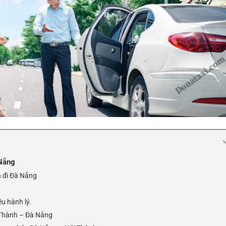
 Nẵng
h đi Đà Nẵng
u hành lý.
 Thành – Đà Nẵng