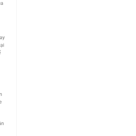
ủa
uay
ại
ể
n
e
ân