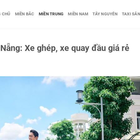
G CHỦ
MIỀN BẮC
MIỀN TRUNG
MIỀN NAM
TÂY NGUYÊN
TAXI SÂN
 Nẵng: Xe ghép, xe quay đầu giá rẻ