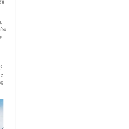
đề
,
hiều
ợp
ể
ặc
ng.