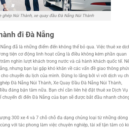
xe ghép Núi Thành, xe quay đầu Đà Nẵng Núi Thành
Thành đi Đà Nẵng
Đà Nẵng đã là những điểm đến không thể bỏ qua. Việc thuê xe dịc
ng tiện cơ động linh hoạt cũng là điều không kém phần quan
 trăm nghìn lượt khách trong nước và cả hành khách quốc tế. N
ẵng, nhưng bạn lại gặp khó khăn về các vấn đề giao thông phứ
 cho chuyến du lịch của mình. Đừng lo lắng bởi vì với dịch vụ c
e ghép Đà Nẵng Núi Thành, Xe Quay Đầu Đà Nẵng Núi Thành,
iều đáng bận tâm nữa. Bạn chỉ cần liên hệ đặt thuê xe Dịch Vụ
ể chuyến đi đến Đà Nẵng của bạn sẽ được bắt đầu nhanh chóng
 lượng 300 xe 4 và 7 chỗ chỗ đa dạng chủng loại từ những dòng
cùng với tác phong làm việc chuyên nghiệp, tài xế tận tâm có k