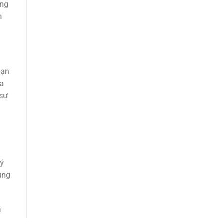
àng
h
bạn
ứa
 sự
uý
ùng
i