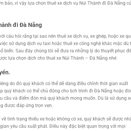
 bảo, vì vậy lựa chọn thuê xe dịch vụ Núi Thành đi Đà Nẵng c
Thành đi Đà Nẵng
i câu hỏi rằng tại sao nên thuê xe dịch vụ, xe ghép, hoặc xe q
iệc sử dụng dịch vụ taxi hoặc thuê xe công nghệ khác mặc dù t
ổ biến. Sau đây chúng tôi sẽ đưa ra những lý do thuyết phục đ
ược lựa chọn dịch cho thuê xe Núi Thành – Đà Nẵng nhé
yển.
riêng do đó quý khách có thể dễ dàng điều chỉnh thời gian xuất
úp quý khách có thể chủ động cho lịch trình đi Đà Nẵng hoặc đó
êu cầu và điểm đón mà quý khách mong muốn. Dù là sử dụng x
ng được đáp ứng trọn vẹn.
g về tình trạng thiếu xe hoặc không có xe, quý khách sẽ được nh
 gian yêu cầu xuất phát. Điều này đặc biệt quan trọng với mọi