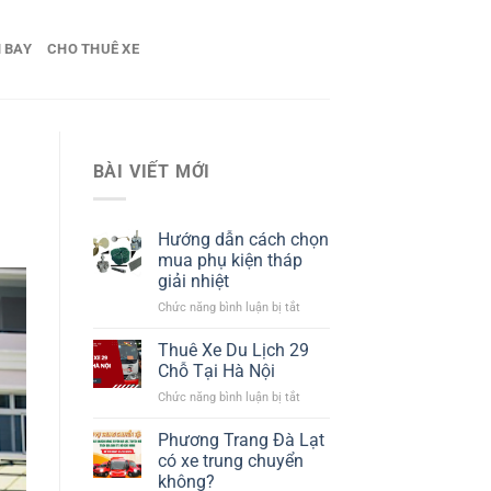
 BAY
CHO THUÊ XE
BÀI VIẾT MỚI
Hướng dẫn cách chọn
mua phụ kiện tháp
giải nhiệt​
ở
Chức năng bình luận bị tắt
Hướng
dẫn
Thuê Xe Du Lịch 29
cách
Chỗ Tại Hà Nội
chọn
ở
Chức năng bình luận bị tắt
mua
Thuê
phụ
Xe
Phương Trang Đà Lạt
kiện
Du
tháp
có xe trung chuyển
Lịch
giải
không?
29