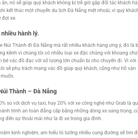
ăn, nó sẽ giúp quý khách không bị trễ giờ gặp đối tác khách h
khi kết thúc một chuyến du lịch Đà Nẵng mệt nhoài, vì quý khác
 đợi xe.
nhiều hành lý.
e Núi Thành đi Đà Nẵng mà rất nhiều khách hàng ưng ý, đó là 
ồng kềnh vì chúng tôi có nhiều loại xe đặc chủng với khoang ch
 bê vác đồ đạc với số lượng lớn chuẩn bị cho chuyến đi. Vì với
 tôi sẽ phụ trách mang vác đồ giúp quý khách, cũng như hỗ vận
g muốn.
 Núi Thành – Đà Nẵng
0% so với dịch vụ taxi, hay 20% với xe công nghệ như Grab là q
hành trình an toàn đẳng cấp bằng những dòng xe sang trọng, c
ng đến sự thoải mái như là đi xe trong gia đình.
u năm kinh nghiệm, am hiểu tỏ tưởng nhiều cung đường sẽ tìm đ