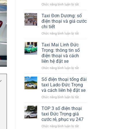
nhiệt​
ở
Chức năng bình luận bị tắt
Chỗ
Phương
Tại
Trang
Hà
Taxi Đơn Dương: số
Đà
Nội
điện thoại và giá cước
Lạt
chi tiết
có
ở
Chức năng bình luận bị tắt
xe
Taxi
trung
Đơn
chuyển
Taxi Mai Linh Đức
Dương:
không?
Trọng: thông tin số
số
điện thoại và cách
điện
liên hệ đặt xe
thoại
và
ở
Chức năng bình luận bị tắt
giá
Taxi
cước
Mai
Số điện thoại tổng đài
chi
Linh
taxi Lado Đức Trọng
tiết
Đức
và cách liên hệ đặt xe
Trọng:
ở
Chức năng bình luận bị tắt
thông
Số
tin
điện
số
TOP 3 số điện thoại
thoại
điện
taxi Đức Trọng giá
tổng
thoại
cước rẻ, phục vụ 247
đài
và
ở
Chức năng bình luận bị tắt
taxi
cách