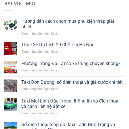
BÀI VIẾT MỚI
Hướng dẫn cách chọn mua phụ kiện tháp giải
nhiệt​
ở
Chức năng bình luận bị tắt
Hướng
dẫn
Thuê Xe Du Lịch 29 Chỗ Tại Hà Nội
cách
ở
Chức năng bình luận bị tắt
chọn
Thuê
mua
Xe
Phương Trang Đà Lạt có xe trung chuyển không?
phụ
Du
kiện
ở
Chức năng bình luận bị tắt
Lịch
tháp
Phương
29
giải
Trang
Chỗ
Taxi Đơn Dương: số điện thoại và giá cước chi tiết
nhiệt​
Đà
Tại
ở
Chức năng bình luận bị tắt
Lạt
Hà
Taxi
có
Nội
Đơn
xe
Taxi Mai Linh Đức Trọng: thông tin số điện thoại
Dương:
trung
và cách liên hệ đặt xe
số
chuyển
ở
Chức năng bình luận bị tắt
điện
không?
Taxi
thoại
Mai
và
Số điện thoại tổng đài taxi Lado Đức Trọng và
Linh
giá