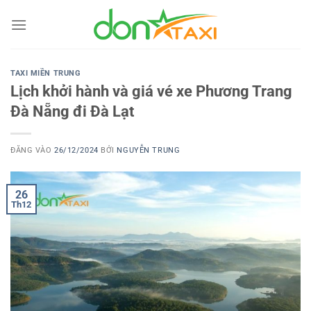
Bỏ
qua
nội
dung
TAXI MIỀN TRUNG
Lịch khởi hành và giá vé xe Phương Trang
Đà Nẵng đi Đà Lạt
ĐĂNG VÀO
26/12/2024
BỞI
NGUYỄN TRUNG
26
Th12