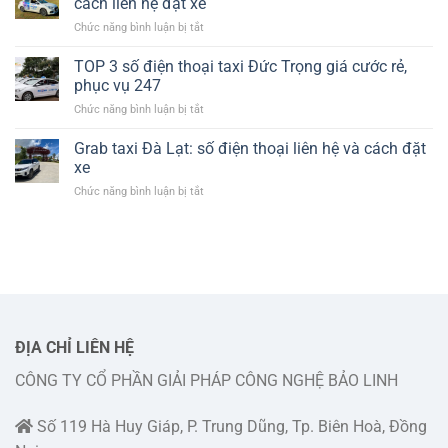
cách liên hệ đặt xe
Đức
cước
ở
Chức năng bình luận bị tắt
Trọng:
chi
Số
thông
tiết
điện
TOP 3 số điện thoại taxi Đức Trọng giá cước rẻ,
tin
thoại
số
phục vụ 247
tổng
điện
ở
Chức năng bình luận bị tắt
đài
thoại
TOP
taxi
và
3
Grab taxi Đà Lạt: số điện thoại liên hệ và cách đặt
Lado
cách
số
Đức
xe
liên
điện
Trọng
hệ
ở
Chức năng bình luận bị tắt
thoại
và
đặt
Grab
taxi
cách
xe
taxi
Đức
liên
Đà
Trọng
hệ
Lạt:
giá
đặt
số
cước
xe
điện
rẻ,
thoại
phục
liên
vụ
hệ
ĐỊA CHỈ LIÊN HỆ
247
và
CÔNG TY CỔ PHẦN GIẢI PHÁP CÔNG NGHỆ BẢO LINH
cách
đặt
xe
Số 119 Hà Huy Giáp, P. Trung Dũng, Tp. Biên Hoà, Đồng