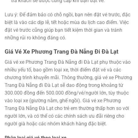
trả khách sẽ được cung cấp khi bạn đặt vé.
Lưu ý: Để đảm bảo có chỗ ngồi, bạn nên đặt vé trước, đặc
biệt là vào các dịp lễ, tết hoặc mùa du lịch cao điểm. Việc
đặt vé trước cũng giúp bạn tiết kiệm thời gian và tránh
những rủi ro không đáng có.
Giá Vé Xe Phương Trang Đà Nẵng Đi Đà Lạt
Giá vé xe Phương Trang Đà Nẵng đi Đà Lạt phụ thuộc vào
nhiều yếu tố, bao gồm loại xe, thời điểm đặt vé và các
chương trình khuyến mãi. Thông thường, giá vé xe Phương
Trang Đà Nẵng đi Đà Lạt sẽ dao động trong khoảng từ
300.000 đồng đến 500.000 đồng/vé/người lớn, tùy thuộc
vào loại xe (giường nằm, ghế ngồi). Giá vé xe Phương
Trang Đà Nẵng Đà Lạt cho trẻ em thường thấp hơn so với
người lớn, và có thể có các chính sách ưu đãi riêng cho
người già hoặc các nhóm khách hàng đặc biệt.
Phân loại giá vé theo loại xe