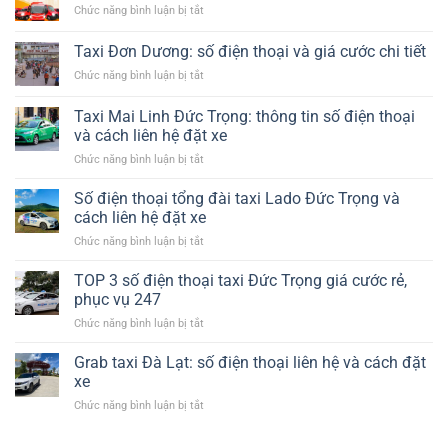
kiện
ở
Chức năng bình luận bị tắt
Lịch
tháp
Phương
29
giải
Trang
Chỗ
Taxi Đơn Dương: số điện thoại và giá cước chi tiết
nhiệt​
Đà
Tại
ở
Chức năng bình luận bị tắt
Lạt
Hà
Taxi
có
Nội
Đơn
xe
Taxi Mai Linh Đức Trọng: thông tin số điện thoại
Dương:
trung
và cách liên hệ đặt xe
số
chuyển
ở
Chức năng bình luận bị tắt
điện
không?
Taxi
thoại
Mai
và
Số điện thoại tổng đài taxi Lado Đức Trọng và
Linh
giá
cách liên hệ đặt xe
Đức
cước
ở
Chức năng bình luận bị tắt
Trọng:
chi
Số
thông
tiết
điện
TOP 3 số điện thoại taxi Đức Trọng giá cước rẻ,
tin
thoại
số
phục vụ 247
tổng
điện
ở
Chức năng bình luận bị tắt
đài
thoại
TOP
taxi
và
3
Grab taxi Đà Lạt: số điện thoại liên hệ và cách đặt
Lado
cách
số
Đức
xe
liên
điện
Trọng
hệ
ở
Chức năng bình luận bị tắt
thoại
và
đặt
Grab
taxi
cách
xe
taxi
Đức
liên