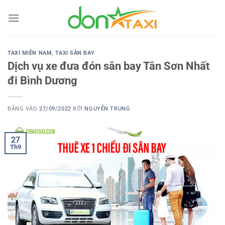
Bỏ
qua
nội
dung
TAXI MIỀN NAM
,
TAXI SÂN BAY
Dịch vụ xe đưa đón sân bay Tân Sơn Nhất
đi Bình Dương
ĐĂNG VÀO
27/09/2022
BỞI
NGUYỄN TRUNG
27
Th9