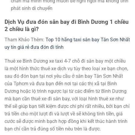
chân mà mình mong muốn để nghỉ ngơi mà không tính
phát sinh di chuyển
Dịch Vụ đưa đón sân bay đi Bình Dương 1 chiều
2 chiều là gì?
Tham Khảo Thêm:
Top 10 hãng taxi sân bay Tân Sơn Nhất
uy tín giá rẻ đưa đón đi tỉnh
Thuê xe Bình Dương xe taxi 4-7 chỗ đi sân bay một chiều
là một hình thức thuê xe dịch vụ tùy theo loại xe bạn chọn,
sau đó đón bạn tại nơi yêu cầu ở sân bay Tân Sơn Nhất
của Tphcm và đưa bạn đến nơi tại các thị xã tại Bình
Dương hoặc lộ trình ngược lại từ các điểm từ Bình Dương
mà bạn cần thuê xe đi sân bay, với loại hình thuê xe như
thế sẽ giúp bạn tiết kiệm được chi phí rất nhiều, bởi bạn chỉ
trả tiền cho một lượt đi và lượt về sẽ không tính tiền, giá
cước sẽ được minh bạch hợp đồng khi kết thúc hành trình
bạn chỉ cần trả đúng số tiền nêu trên là được.