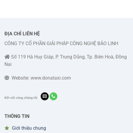
Đà
Trọng
hệ
Lạt:
giá
đặt
số
cước
xe
điện
rẻ,
thoại
phục
liên
vụ
hệ
ĐỊA CHỈ LIÊN HỆ
247
và
CÔNG TY CỔ PHẦN GIẢI PHÁP CÔNG NGHỆ BẢO LINH
cách
đặt
xe
Số 119 Hà Huy Giáp, P. Trung Dũng, Tp. Biên Hoà, Đồng
Nai
Website: www.donataxi.com
Kết nối cùng chúng tôi
THÔNG TIN
Giới thiệu chung